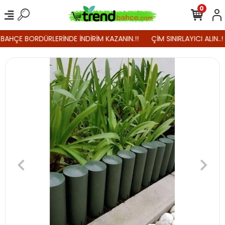
0
 BAHÇE BORDÜRLERİNDE İNDİRİM KAZANIN.!!
ÇİM SINIRLAYICI ALIN..!