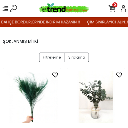
0
! BAHÇE BORDÜRLERİNDE İNDİRİM KAZANIN.!!
ÇİM SINIRLAYICI ALIN..
ŞOKLANMIŞ BİTKİ
Filtreleme
Sıralama