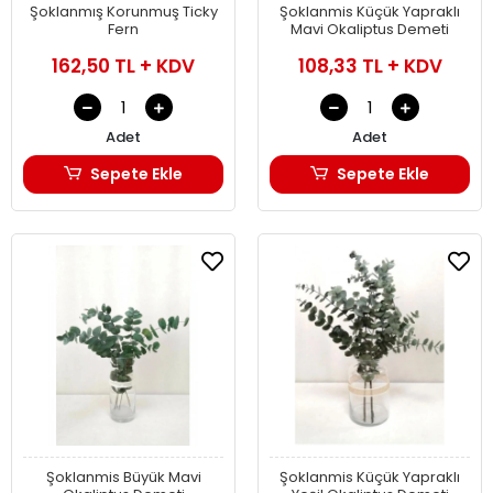
Şoklanmış Korunmuş Ticky
Şoklanmis Küçük Yapraklı
Fern
Mavi Okaliptus Demeti
162,50 TL + KDV
108,33 TL + KDV
Adet
Adet
Sepete Ekle
Sepete Ekle
Şoklanmis Büyük Mavi
Şoklanmis Küçük Yapraklı