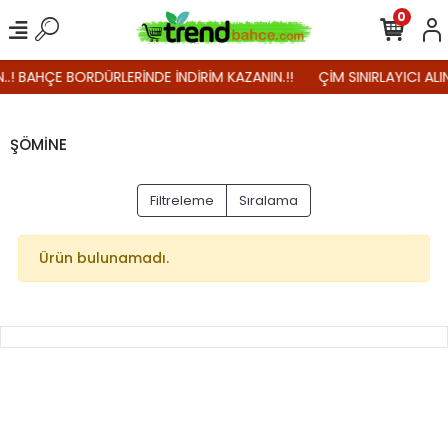
0
N..! BAHÇE BORDÜRLERİNDE İNDİRİM KAZANIN.!!
ÇİM SINIRLAYICI ALI
ŞÖMİNE
Filtreleme
Sıralama
Ürün bulunamadı.