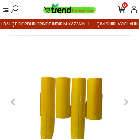
0
.! BAHÇE BORDÜRLERİNDE İNDİRİM KAZANIN.!!
ÇİM SINIRLAYICI ALIN.