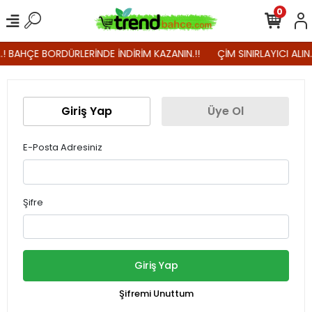
0
..! BAHÇE BORDÜRLERİNDE İNDİRİM KAZANIN.!!
ÇİM SINIRLAYICI ALIN
Giriş Yap
Üye Ol
E-Posta Adresiniz
Şifre
Giriş Yap
Şifremi Unuttum