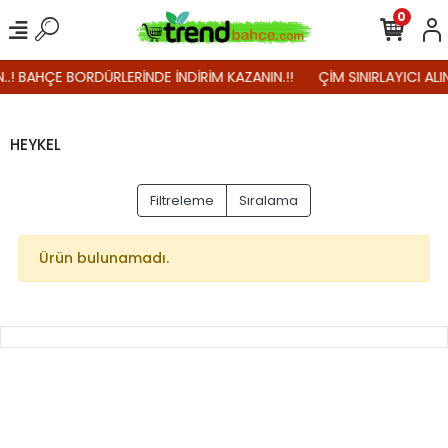
0
N..! BAHÇE BORDÜRLERİNDE İNDİRİM KAZANIN.!!
ÇİM SINIRLAYICI ALI
HEYKEL
Filtreleme
Sıralama
Ürün bulunamadı.