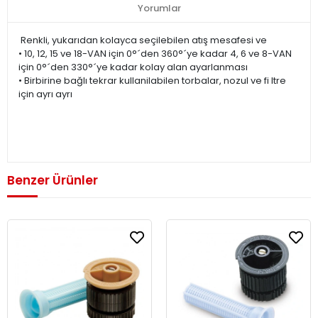
Yorumlar
Renkli, yukarıdan kolayca seçilebilen atış mesafesi ve
• 10, 12, 15 ve 18-VAN için 0°´den 360°´ye kadar 4, 6 ve 8-VAN
için 0°´den 330°´ye kadar kolay alan ayarlanması
• Birbirine bağlı tekrar kullanilabilen torbalar, nozul ve fi ltre
için ayrı ayrı
Benzer Ürünler