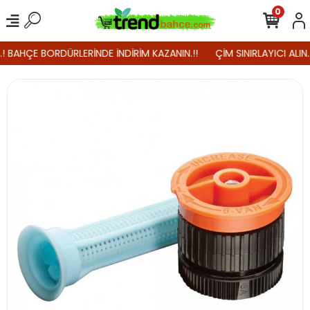
0
.! BAHÇE BORDÜRLERİNDE İNDİRİM KAZANIN.!!
ÇİM SINIRLAYICI ALIN.