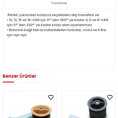
Yorumlar
Renkli, yukarıdan kolayca seçilebilen atış mesafesi ve
• 10, 12, 15 ve 18-VAN için 0°´den 360°´ye kadar 4, 6 ve 8-VAN
için 0°´den 330°´ye kadar kolay alan ayarlanması
• Birbirine bağlı tekrar kullanilabilen torbalar, nozul ve fi ltre
için ayrı ayrı
Benzer Ürünler