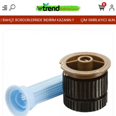
0
.! BAHÇE BORDÜRLERİNDE İNDİRİM KAZANIN.!!
ÇİM SINIRLAYICI ALIN.