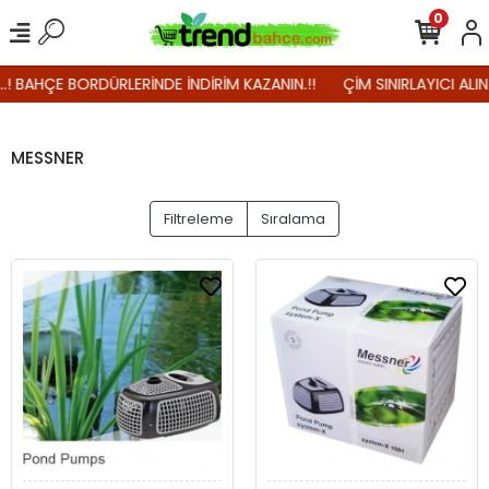
0
..! BAHÇE BORDÜRLERİNDE İNDİRİM KAZANIN.!!
ÇİM SINIRLAYICI ALIN
MESSNER
Filtreleme
Sıralama