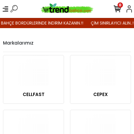
0
! BAHÇE BORDÜRLERİNDE İNDİRİM KAZANIN.!!
ÇİM SINIRLAYICI ALIN..
Markalarımız
CELLFAST
CEPEX