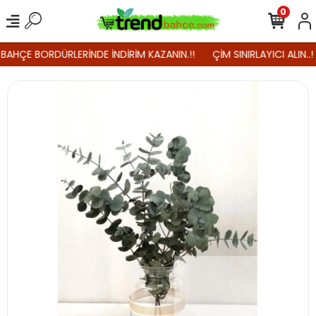
0
 BAHÇE BORDÜRLERİNDE İNDİRİM KAZANIN.!!
ÇİM SINIRLAYICI ALIN..!