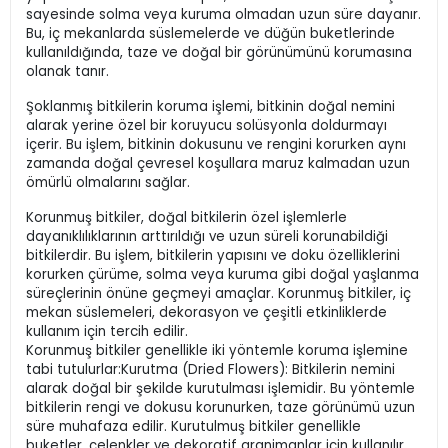
sayesinde solma veya kuruma olmadan uzun süre dayanır.
Bu, iç mekanlarda süslemelerde ve düğün buketlerinde
kullanıldığında, taze ve doğal bir görünümünü korumasına
olanak tanır.
Şoklanmış bitkilerin koruma işlemi, bitkinin doğal nemini
alarak yerine özel bir koruyucu solüsyonla doldurmayı
içerir. Bu işlem, bitkinin dokusunu ve rengini korurken aynı
zamanda doğal çevresel koşullara maruz kalmadan uzun
ömürlü olmalarını sağlar.
Korunmuş bitkiler, doğal bitkilerin özel işlemlerle
dayanıklılıklarının arttırıldığı ve uzun süreli korunabildiği
bitkilerdir. Bu işlem, bitkilerin yapısını ve doku özelliklerini
korurken çürüme, solma veya kuruma gibi doğal yaşlanma
süreçlerinin önüne geçmeyi amaçlar. Korunmuş bitkiler, iç
mekan süslemeleri, dekorasyon ve çeşitli etkinliklerde
kullanım için tercih edilir.
Korunmuş bitkiler genellikle iki yöntemle koruma işlemine
tabi tutulurlar:Kurutma (Dried Flowers): Bitkilerin nemini
alarak doğal bir şekilde kurutulması işlemidir. Bu yöntemle
bitkilerin rengi ve dokusu korunurken, taze görünümü uzun
süre muhafaza edilir. Kurutulmuş bitkiler genellikle
buketler, çelenkler ve dekoratif aranjmanlar için kullanılır.