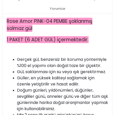
Yorumlar
Rose Amor PİNK-04 PEMBE şoklanmış
solmaz gül
1 PAKET (6 ADET GÜL) içermektedir.
Gerçek gül, benzersiz bir koruma yöntemiyle
%100 el yapımı olan doğal taze bir çiçektir.
Gül, saklanması için su veya ışık gerektirmez.
Güller, en yüksek kaliteyi sağlamak için
özenle yetiştirilir ve hasat edilir.
Doğum günleri, yıldönümleri, düğünler,
sevgililer günü, anneler günü ve diğer tüm aşk
günlerinde harika doğal aranjmanlar yapmak
için kullanabilirsiniz.
Min.2 sene ilk günkü görüntüsünü korur.