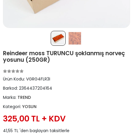
Reindeer moss TURUNCU şoklanmış norveç
yosunu (250GR)
Ürün Kodu:
VGRG4FLR3I
Barkod:
2364437204164
Marka:
TREND
Kategori:
YOSUN
325,00 TL + KDV
41,55 TL 'den başlayan taksitlerle