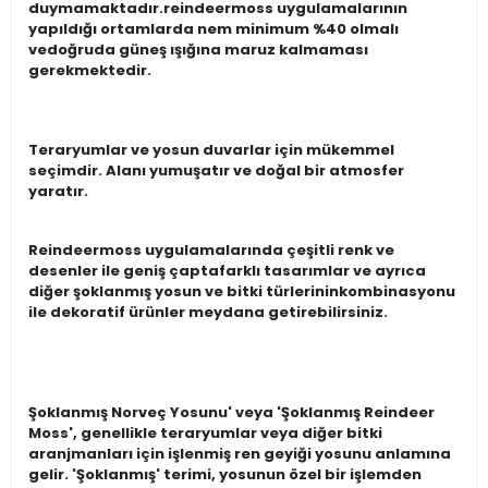
duymamaktadır.reindeermoss uygulamalarının
yapıldığı ortamlarda nem minimum %40 olmalı
vedoğruda güneş ışığına maruz kalmaması
gerekmektedir.
Teraryumlar ve yosun duvarlar için mükemmel
seçimdir. Alanı yumuşatır ve doğal bir atmosfer
yaratır.
Reindeermoss uygulamalarında çeşitli renk ve
desenler ile geniş çaptafarklı tasarımlar ve ayrıca
diğer şoklanmış yosun ve bitki türlerininkombinasyonu
ile dekoratif ürünler meydana getirebilirsiniz.
Şoklanmış Norveç Yosunu' veya 'Şoklanmış Reindeer
Moss', genellikle teraryumlar veya diğer bitki
aranjmanları için işlenmiş ren geyiği yosunu anlamına
gelir. 'Şoklanmış' terimi, yosunun özel bir işlemden