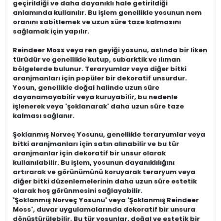
geçirildiği ve daha dayanıklı hale getirildiği
anlamında kullanılır. Bu işlem genellikle yosunun nem
oranını sabitlemek ve uzun süre taze kalmasını
sağlamak için yapılır.
Reindeer Moss veya ren geyiği yosunu, aslında bir liken
türüdür ve genellikle kutup, subarktik ve ılıman
bölgelerde bulunur. Teraryumlar veya diğer bitki
aranjmanları için popüler bir dekoratif unsurdur.
Yosun, genellikle doğal halinde uzun süre
dayanamayabilir veya kuruyabilir, bu nedenle
işlenerek veya 'şoklanarak' daha uzun süre taze
kalması sağlanır.
Şoklanmış Norveç Yosunu, genellikle teraryumlar veya
bitki aranjmanları için satın alınabilir ve bu tür
aranjmanlar için dekoratif bir unsur olarak
kullanılabilir. Bu işlem, yosunun dayanıklılığını
artırarak ve görünümünü koruyarak teraryum veya
diğer bitki düzenlemelerinin daha uzun süre estetik
olarak hoş görünmesini sağlayabilir.
'Şoklanmış Norveç Yosunu' veya 'Şoklanmış Reindeer
Moss', duvar uygulamalarında dekoratif bir unsura
dönüştürülebilir. Bu tür yosunlar, doğal ve estetik bir