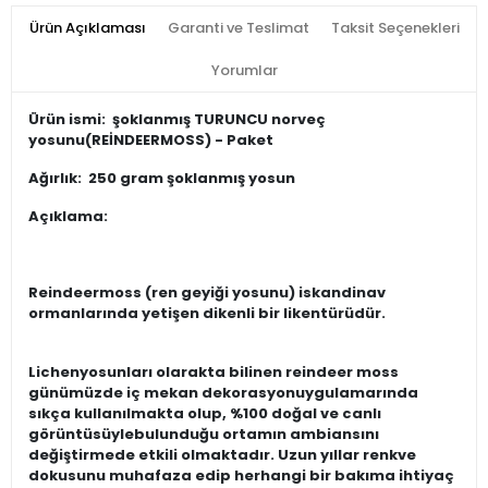
Ürün Açıklaması
Garanti ve Teslimat
Taksit Seçenekleri
Yorumlar
Ürün ismi:
şoklanmış TURUNCU norveç
yosunu(REİNDEERMOSS) - Paket
Ağırlık:
250 gram şoklanmış yosun
Açıklama:
Reindeermoss (ren geyiği yosunu) iskandinav
ormanlarında yetişen dikenli bir likentürüdür.
Lichenyosunları olarakta bilinen reindeer moss
günümüzde iç mekan dekorasyonuygulamarında
sıkça kullanılmakta olup, %100 doğal ve canlı
görüntüsüylebulunduğu ortamın ambiansını
değiştirmede etkili olmaktadır. Uzun yıllar renkve
dokusunu muhafaza edip herhangi bir bakıma ihtiyaç