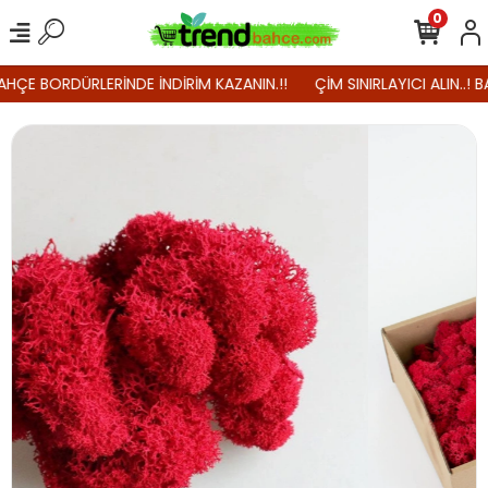
0
AHÇE BORDÜRLERİNDE İNDİRİM KAZANIN.!!
ÇİM SINIRLAYICI ALIN..! B