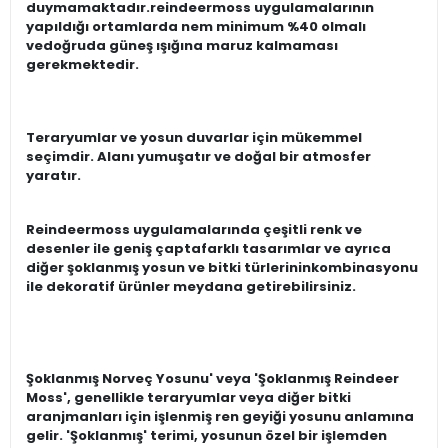
duymamaktadır.reindeermoss uygulamalarının
yapıldığı ortamlarda nem minimum %40 olmalı
vedoğruda güneş ışığına maruz kalmaması
gerekmektedir.
Teraryumlar ve yosun duvarlar için mükemmel
seçimdir. Alanı yumuşatır ve doğal bir atmosfer
yaratır.
Reindeermoss uygulamalarında çeşitli renk ve
desenler ile geniş çaptafarklı tasarımlar ve ayrıca
diğer şoklanmış yosun ve bitki türlerininkombinasyonu
ile dekoratif ürünler meydana getirebilirsiniz.
Şoklanmış Norveç Yosunu' veya 'Şoklanmış Reindeer
Moss', genellikle teraryumlar veya diğer bitki
aranjmanları için işlenmiş ren geyiği yosunu anlamına
gelir. 'Şoklanmış' terimi, yosunun özel bir işlemden