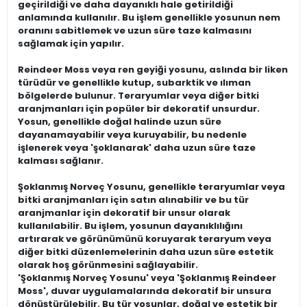
geçirildiği ve daha dayanıklı hale getirildiği
anlamında kullanılır. Bu işlem genellikle yosunun nem
oranını sabitlemek ve uzun süre taze kalmasını
sağlamak için yapılır.
Reindeer Moss veya ren geyiği yosunu, aslında bir liken
türüdür ve genellikle kutup, subarktik ve ılıman
bölgelerde bulunur. Teraryumlar veya diğer bitki
aranjmanları için popüler bir dekoratif unsurdur.
Yosun, genellikle doğal halinde uzun süre
dayanamayabilir veya kuruyabilir, bu nedenle
işlenerek veya 'şoklanarak' daha uzun süre taze
kalması sağlanır.
Şoklanmış Norveç Yosunu, genellikle teraryumlar veya
bitki aranjmanları için satın alınabilir ve bu tür
aranjmanlar için dekoratif bir unsur olarak
kullanılabilir. Bu işlem, yosunun dayanıklılığını
artırarak ve görünümünü koruyarak teraryum veya
diğer bitki düzenlemelerinin daha uzun süre estetik
olarak hoş görünmesini sağlayabilir.
'Şoklanmış Norveç Yosunu' veya 'Şoklanmış Reindeer
Moss', duvar uygulamalarında dekoratif bir unsura
dönüştürülebilir. Bu tür yosunlar, doğal ve estetik bir