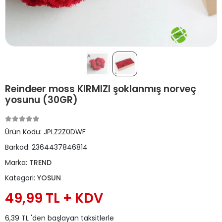
Reindeer moss KIRMIZI şoklanmış norveç
yosunu (30GR)
Ürün Kodu:
JPLZ2Z0DWF
Barkod:
2364437846814
Marka:
TREND
Kategori:
YOSUN
49,99 TL + KDV
6,39 TL 'den başlayan taksitlerle