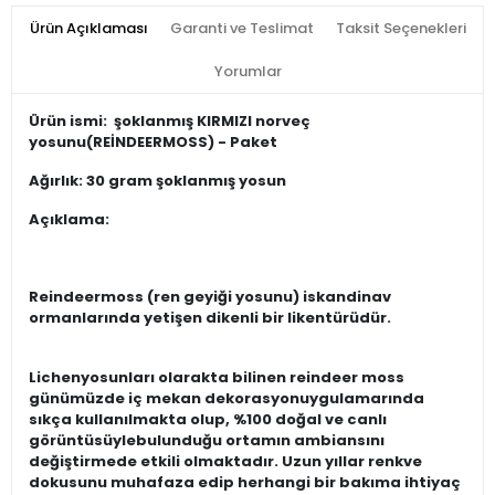
Ürün Açıklaması
Garanti ve Teslimat
Taksit Seçenekleri
Yorumlar
Ürün ismi:
şoklanmış KIRMIZI norveç
yosunu(REİNDEERMOSS) - Paket
Ağırlık:
30 gram şoklanmış yosun
Açıklama:
Reindeermoss (ren geyiği yosunu) iskandinav
ormanlarında yetişen dikenli bir likentürüdür.
Lichenyosunları olarakta bilinen reindeer moss
günümüzde iç mekan dekorasyonuygulamarında
sıkça kullanılmakta olup, %100 doğal ve canlı
görüntüsüylebulunduğu ortamın ambiansını
değiştirmede etkili olmaktadır. Uzun yıllar renkve
dokusunu muhafaza edip herhangi bir bakıma ihtiyaç