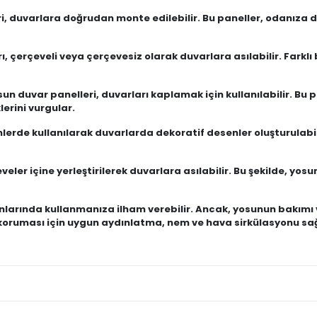
i, duvarlara doğrudan monte edilebilir. Bu paneller, odanıza d
, çerçeveli veya çerçevesiz olarak duvarlara asılabilir. Farklı
sun duvar panelleri, duvarları kaplamak için kullanılabilir. B
lerini vurgular.
erde kullanılarak duvarlarda dekoratif desenler oluşturulabilir
ler içine yerleştirilerek duvarlara asılabilir. Bu şekilde, yo
larında kullanmanıza ilham verebilir. Ancak, yosunun bakımı ve
oruması için uygun aydınlatma, nem ve hava sirkülasyonu sağ