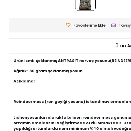
Favorilerime Ekle
Tavsiy
Ürün A
Ürün ismi:
şoklanmış ANTRASİT norveç yosunu(REİNDEER
Ağırlık:
30 gram şoklanmış yosun
Açıklama:
Reindeermoss (ren geyiği yosunu) iskandinav ormanların
Lichenyosunları olarakta bilinen reindeer moss günüm
ortamın ambiansını değiştirmede etkili olmaktadır. U
yapıldığı ortamlarda nem minimum %40 olmalı vedoğru