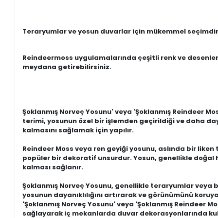
Teraryumlar ve yosun duvarlar için mükemmel seçimdir. 
Reindeermoss uygulamalarında çeşitli renk ve desenler i
meydana getirebilirsiniz.
Şoklanmış Norveç Yosunu' veya 'Şoklanmış Reindeer Moss'
terimi, yosunun özel bir işlemden geçirildiği ve daha da
kalmasını sağlamak için yapılır.
Reindeer Moss veya ren geyiği yosunu, aslında bir liken 
popüler bir dekoratif unsurdur. Yosun, genellikle doğal
kalması sağlanır.
Şoklanmış Norveç Yosunu, genellikle teraryumlar veya bitk
yosunun dayanıklılığını artırarak ve görünümünü koruya
'Şoklanmış Norveç Yosunu' veya 'Şoklanmış Reindeer Mos
sağlayarak iç mekanlarda duvar dekorasyonlarında kulla