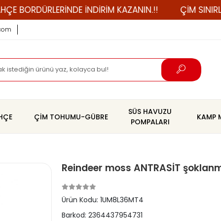
ORDÜRLERİNDE İNDİRİM KAZANIN.!!
ÇİM SINIRLAYICI A
.com
SÜS HAVUZU
AHÇE
ÇİM TOHUMU-GÜBRE
KAMP 
POMPALARI
Reindeer moss ANTRASİT şoklanm
Ürün Kodu:
1UM8L36MT4
Barkod:
2364437954731