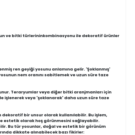
n ve bitki türlerininkombinasyonu ile dekoratif ürünler
enmiş ren geyiği yosunu anlamına gelir. 'Şoklanmış'
le yosunun nem oranını sabitlemek ve uzun süre taze
unur. Teraryumlar veya diğer bitki aranjmanları için
le işlenerek veya 'şoklanarak' daha uzun süre taze
dekoratif bir unsur olarak kullanılabilir. Bu işlem,
 estetik olarak hoş görünmesini sağlayabilir.
r. Bu tür yosunlar, doğal ve estetik bir görünüm
nda dikkate alınabilecek bazı fikirler: