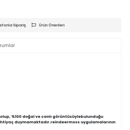
efonla Sipariş
Ürün Önerileri
rumlar
olup, %100 doğal ve canlı görüntüsüylebulunduğu
ma ihtiyaç duymamaktadır.reindeermoss uygulamalarının