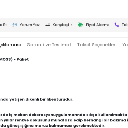
e Et
Yorum Yaz
Karşılaştır
Fiyat Alarmı
Tel
çıklaması
Garanti ve Teslimat
Taksit Seçenekleri
Yo
MOSS) - Paket
da yetişen dikenli bir likentürüdür.
üzde iç mekan dekorasyonuygulamarında sıkça kullanılmakta 
zun yıllar renkve dokusunu muhafaza edip herhangi bir bakı
da güneş ışığına maruz kalmaması gerekmektedir.