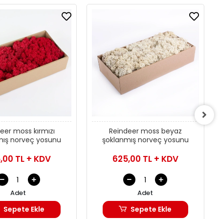
eer moss kırmızı
Reindeer moss beyaz
mış norveç yosunu
şoklanmış norveç yosunu
,00 TL + KDV
625,00 TL + KDV
Adet
Adet
Sepete Ekle
Sepete Ekle