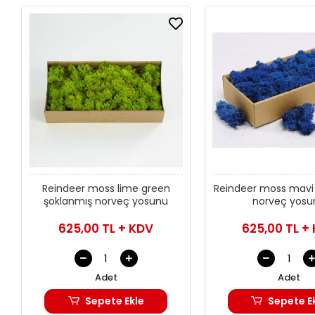
Reindeer moss lime green
Reindeer moss mavi
şoklanmış norveç yosunu
norveç yosu
625,00 TL + KDV
625,00 TL +
Adet
Adet
Sepete Ekle
Sepete E