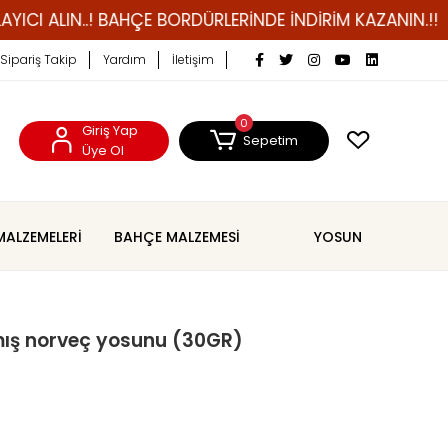
LIN..! BAHÇE BORDÜRLERİNDE İNDİRİM KAZANIN.!!
ÇİM
Sipariş Takip
Yardım
İletişim
0
Giriş Yap
Sepetim
Üye Ol
MALZEMELERİ
BAHÇE MALZEMESİ
YOSUN
ış norveç yosunu (30GR)