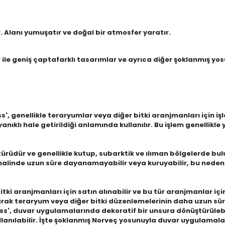
Alanı yumuşatır ve doğal bir atmosfer yaratır.
le geniş çaptafarklı tasarımlar ve ayrıca diğer şoklanmış yosu
, genellikle teraryumlar veya diğer bitki aranjmanları için işl
yanıklı hale getirildiği anlamında kullanılır. Bu işlem genellik
türüdür ve genellikle kutup, subarktik ve ılıman bölgelerde bul
 halinde uzun süre dayanamayabilir veya kuruyabilir, bu neden
i aranjmanları için satın alınabilir ve bu tür aranjmanlar için 
rak teraryum veya diğer bitki düzenlemelerinin daha uzun süre
s', duvar uygulamalarında dekoratif bir unsura dönüştürülebili
nılabilir. İşte şoklanmış Norveç yosunuyla duvar uygulamaları