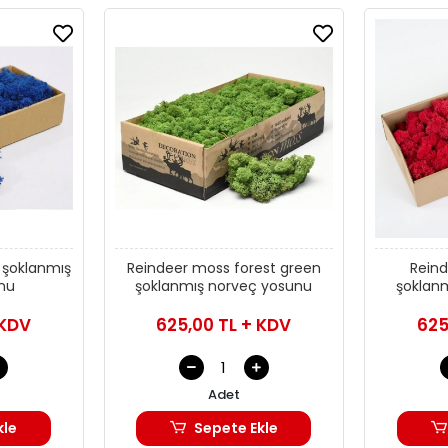
 şoklanmış
Reindeer moss forest green
Reind
nu
şoklanmış norveç yosunu
şoklan
 KDV
625,00 TL + KDV
625
Adet
kle
Sepete Ekle