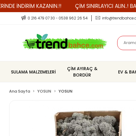
NDİRİM KAZANIN.!!
ÇİM SINIRLAYICI ALIN..! BAHÇE B
0 216 479 07 30 - 0538 962 26 54
info@trendbahce
ÇİM AYIRAÇ &
SULAMA MALZEMELERİ
EV & B
BORDÜR
Ana Sayfa
YOSUN
YOSUN