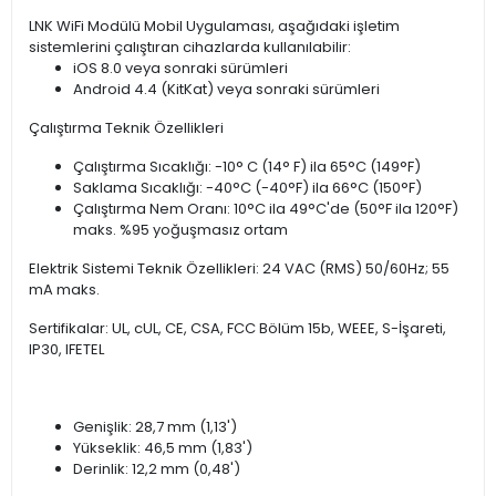
LNK WiFi Modülü Mobil Uygulaması, aşağıdaki işletim
sistemlerini çalıştıran cihazlarda kullanılabilir:
iOS 8.0 veya sonraki sürümleri
Android 4.4 (KitKat) veya sonraki sürümleri
Çalıştırma Teknik Özellikleri
Çalıştırma Sıcaklığı: -10° C (14° F) ila 65°C (149°F)
Saklama Sıcaklığı: -40°C (-40°F) ila 66°C (150°F)
Çalıştırma Nem Oranı: 10°C ila 49°C'de (50°F ila 120°F)
maks. %95 yoğuşmasız ortam
Elektrik Sistemi Teknik Özellikleri: 24 VAC (RMS) 50/60Hz; 55
mA maks.
Sertifikalar: UL, cUL, CE, CSA, FCC Bölüm 15b, WEEE, S-İşareti,
IP30, IFETEL
Genişlik: 28,7 mm (1,13')
Yükseklik: 46,5 mm (1,83')
Derinlik: 12,2 mm (0,48')