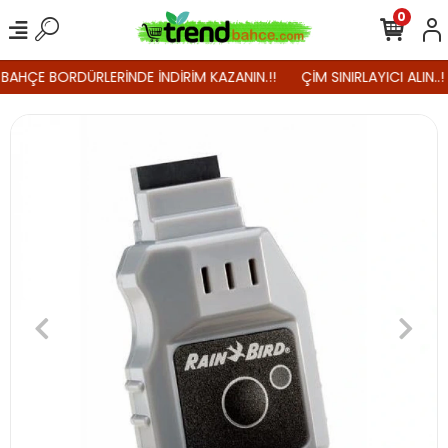
0
 BAHÇE BORDÜRLERİNDE İNDİRİM KAZANIN.!!
ÇİM SINIRLAYICI ALIN..!