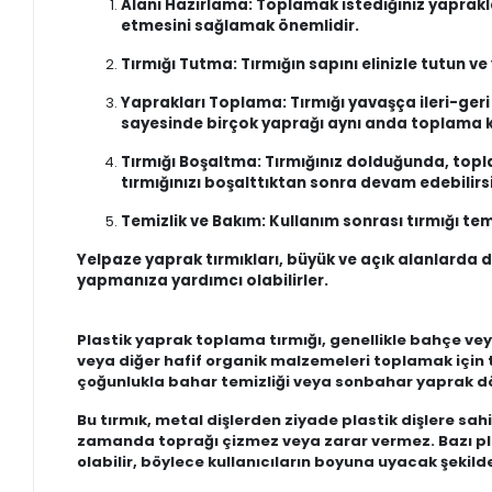
Alanı Hazırlama: Toplamak istediğiniz yaprakla
etmesini sağlamak önemlidir.
Tırmığı Tutma: Tırmığın sapını elinizle tutun ve
Yaprakları Toplama: Tırmığı yavaşça ileri-geri
sayesinde birçok yaprağı aynı anda toplama k
Tırmığı Boşaltma: Tırmığınız dolduğunda, topl
tırmığınızı boşalttıktan sonra devam edebilirsi
Temizlik ve Bakım: Kullanım sonrası tırmığı temi
Yelpaze yaprak tırmıkları, büyük ve açık alanlarda dü
yapmanıza yardımcı olabilirler.
Plastik yaprak toplama tırmığı, genellikle bahçe veya
veya diğer hafif organik malzemeleri toplamak için t
çoğunlukla bahar temizliği veya sonbahar yaprak dö
Bu tırmık, metal dişlerden ziyade plastik dişlere sahi
zamanda toprağı çizmez veya zarar vermez. Bazı plast
olabilir, böylece kullanıcıların boyuna uyacak şekild