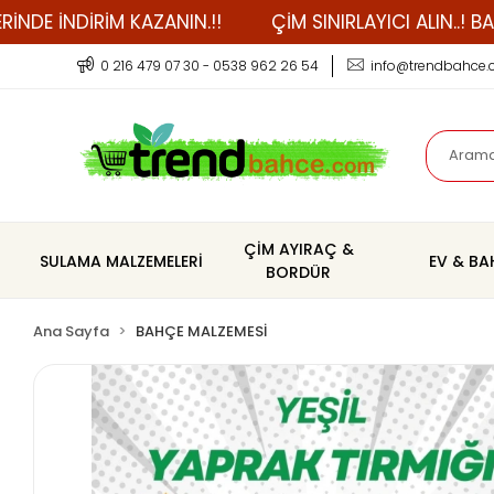
NDİRİM KAZANIN.!!
ÇİM SINIRLAYICI ALIN..! BAHÇE B
0 216 479 07 30 - 0538 962 26 54
info@trendbahce
ÇİM AYIRAÇ &
SULAMA MALZEMELERİ
EV & B
BORDÜR
Ana Sayfa
BAHÇE MALZEMESİ