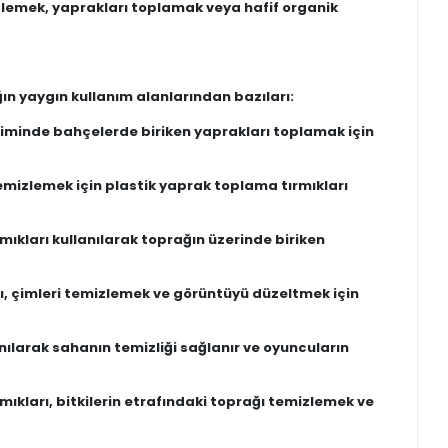
emizlemek, yaprakları toplamak veya hafif organik
ığın yaygın kullanım alanlarından bazıları:
siminde bahçelerde biriken yaprakları toplamak için
temizlemek için plastik yaprak toplama tırmıkları
mıkları kullanılarak toprağın üzerinde biriken
rı, çimleri temizlemek ve görüntüyü düzeltmek için
anılarak sahanın temizliği sağlanır ve oyuncuların
rmıkları, bitkilerin etrafındaki toprağı temizlemek ve