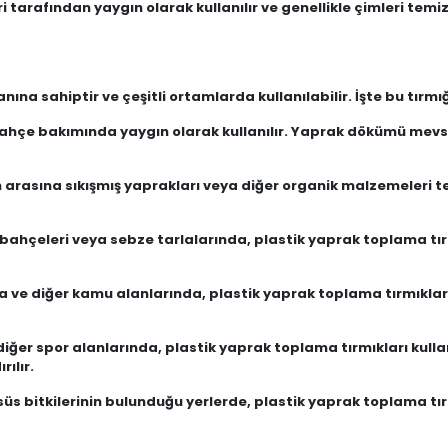
leri tarafından yaygın olarak kullanılır ve genellikle çimleri t
nına sahiptir ve çeşitli ortamlarda kullanılabilir. İşte bu tırm
 bahçe bakımında yaygın olarak kullanılır. Yaprak dökümü mev
rin arasına sıkışmış yaprakları veya diğer organik malzemeleri 
e bahçeleri veya sebze tarlalarında, plastik yaprak toplama tır
da ve diğer kamu alanlarında, plastik yaprak toplama tırmıkla
e diğer spor alanlarında, plastik yaprak toplama tırmıkları kull
ılır.
a süs bitkilerinin bulunduğu yerlerde, plastik yaprak toplama tı