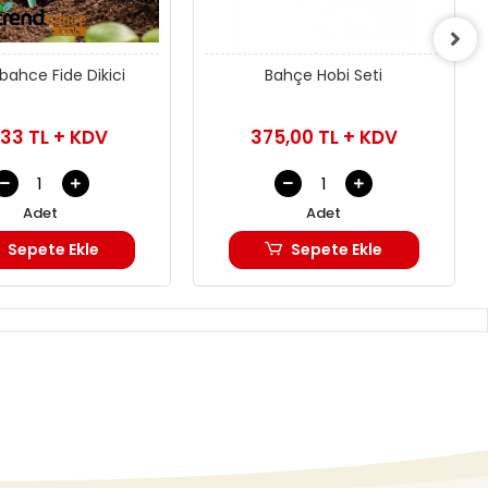
bahce Fide Dikici
Bahçe Hobi Seti
,33 TL + KDV
375,00 TL + KDV
Adet
Adet
Sepete Ekle
Sepete Ekle