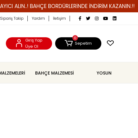
LIN..! BAHÇE BORDÜRLERİNDE İNDİRİM KAZANIN.!!
ÇİM
Sipariş Takip
Yardım
İletişim
0
Giriş Yap
Sepetim
Üye Ol
MALZEMELERİ
BAHÇE MALZEMESİ
YOSUN