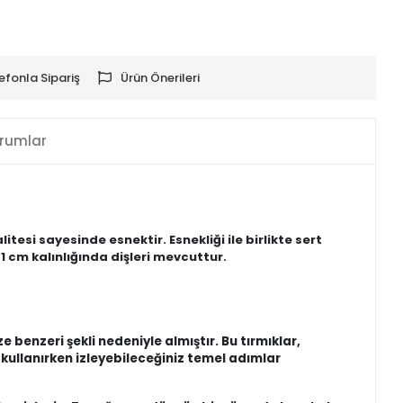
efonla Sipariş
Ürün Önerileri
rumlar
tesi sayesinde esnektir. Esnekliği ile birlikte sert
 cm kalınlığında dişleri mevcuttur.
 benzeri şekli nedeniyle almıştır. Bu tırmıklar,
 kullanırken izleyebileceğiniz temel adımlar