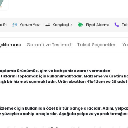
e Et
Yorum Yaz
Karşılaştır
Fiyat Alarmı
Tel
çıklaması
Garanti ve Teslimat
Taksit Seçenekleri
Yo
 toplama ürünümüz, çim ve bahçenize zarar vermeden
tıklarını toplamak için kullanılmaktadır. Malzeme ve üretim kali
şlı bir hizmet sunmaktadır. Ürün ebatları 41x42cm ve 20 adet 1
emek için kullanılan özel bir tür bahçe aracıdır. Adını, yelpaze
üz yüzeylere sahip araçlardır. Aşağıda yelpaze yaprak tırmığını