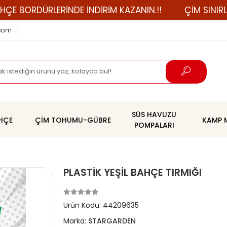
ORDÜRLERİNDE İNDİRİM KAZANIN.!!
ÇİM SINIRLAYICI A
.com
SÜS HAVUZU
AHÇE
ÇİM TOHUMU-GÜBRE
KAMP 
POMPALARI
PLASTİK YEŞİL BAHÇE TIRMIĞI
Ürün Kodu:
44209635
Marka:
STARGARDEN