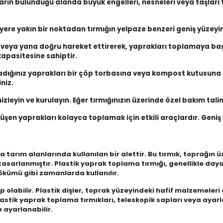
rın bulunduğu alanda büyük engelleri, nesneleri veya taşları 
 yere yakın bir noktadan tırmığın yelpaze benzeri geniş yüzeyini
 veya yana doğru hareket ettirerek, yaprakları toplamaya başl
apasitesine sahiptir.
adığınız yaprakları bir çöp torbasına veya kompost kutusuna
niz.
zleyin ve kurulayın. Eğer tırmığınızın üzerinde özel bakım talim
şen yaprakları kolayca toplamak için etkili araçlardır. Geniş yü
 tarım alanlarında kullanılan bir alettir. Bu tırmık, toprağın 
asarlanmıştır. Plastik yaprak toplama tırmığı, genellikle daya
kümü gibi zamanlarda kullanılır.
p olabilir. Plastik dişler, toprak yüzeyindeki hafif malzemeleri 
ik yaprak toplama tırmıkları, teleskopik sapları veya ayarlan
e ayarlanabilir.