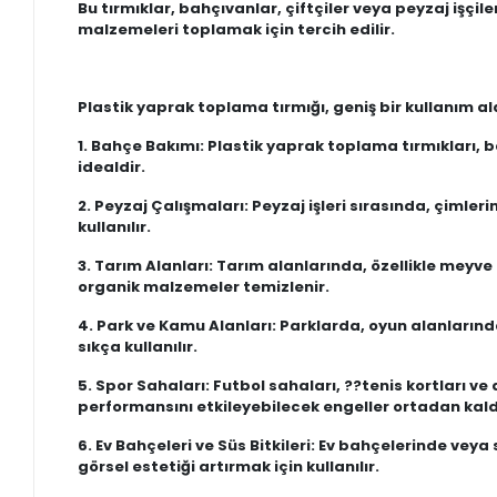
Bu tırmıklar, bahçıvanlar, çiftçiler veya peyzaj işçi
malzemeleri toplamak için tercih edilir.
Plastik yaprak toplama tırmığı, geniş bir kullanım ala
1. Bahçe Bakımı: Plastik yaprak toplama tırmıkları,
idealdir.
2. Peyzaj Çalışmaları: Peyzaj işleri sırasında, çimle
kullanılır.
3. Tarım Alanları: Tarım alanlarında, özellikle meyv
organik malzemeler temizlenir.
4. Park ve Kamu Alanları: Parklarda, oyun alanların
sıkça kullanılır.
5. Spor Sahaları: Futbol sahaları, ??tenis kortları v
performansını etkileyebilecek engeller ortadan kaldır
6. Ev Bahçeleri ve Süs Bitkileri: Ev bahçelerinde vey
görsel estetiği artırmak için kullanılır.