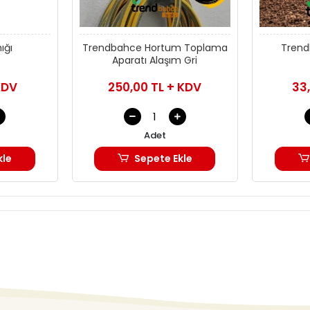
ığı
Trendbahce Hortum Toplama
Trend
Aparatı Alaşım Gri
KDV
250,00 TL + KDV
33
Adet
kle
Sepete Ekle