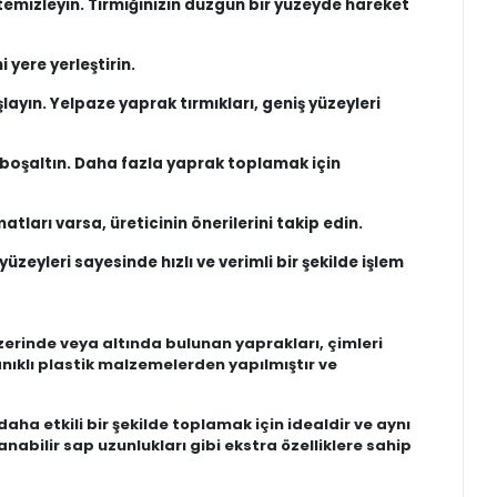
temizleyin. Tırmığınızın düzgün bir yüzeyde hareket
 yere yerleştirin.
ayın. Yelpaze yaprak tırmıkları, geniş yüzeyleri
 boşaltın. Daha fazla yaprak toplamak için
atları varsa, üreticinin önerilerini takip edin.
zeyleri sayesinde hızlı ve verimli bir şekilde işlem
üzerinde veya altında bulunan yaprakları, çimleri
nıklı plastik malzemelerden yapılmıştır ve
daha etkili bir şekilde toplamak için idealdir ve aynı
abilir sap uzunlukları gibi ekstra özelliklere sahip